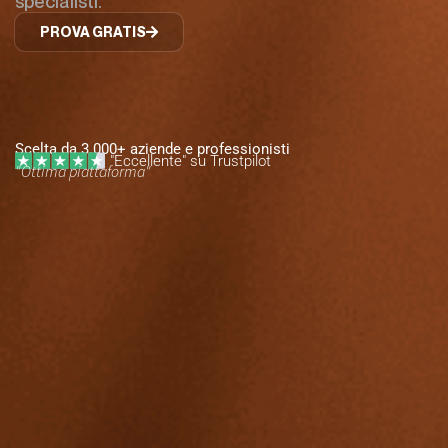
specialisti.
PROVA GRATIS
Scelta da 3.000+ aziende e professionisti
"Eccellente" su Trustpilot
"
V
a
r
i
e
t
à
e
p
e
r
f
e
z
i
o
n
e
d
i
c
o
r
s
i
"