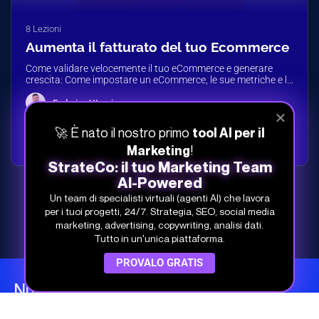
8 Lezioni
Aumenta il fatturato del tuo Ecommerce
Come validare velocemente il tuo eCommerce e generare
crescita: Come impostare un eCommerce, le sue metriche e le
nostre attività per…
Federico Utzeri
🚀 È nato il nostro primo
tool AI per il
Visualizza il corso…
!
Marketing
StrateCo: il tuo Marketing Team
AI-Powered
Un team di specialisti virtuali (agenti AI) che lavora
per i tuoi progetti, 24/7. Strategia, SEO, social media
marketing, advertising, copywriting, analisi dati.
Tutto in un'unica piattaforma.
PROVALO GRATIS
Nuovi corsi e aggiornamenti ogni
mese!