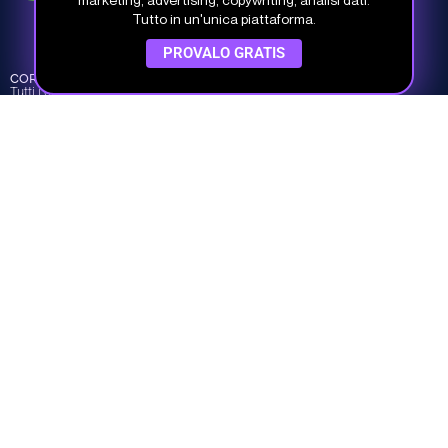
Tutto in un'unica piattaforma.
Via del Fonditore 12, 40138 Bologna
PROVALO GRATIS
CORSI
INFO
COMPANY
Tutti i corsi
Piani e prezzi
Chi siamo
Percorsi
Piani per team
I nostri Docenti
Argomenti
Prova gratis
Dicono di noi
Crea il tuo piano
Contatti
Studio Samo Pro® è un marchio registrato di CENTRO STUDI SAMO
SRL
REA-CCIAA BO 504674 – P.IVA e C.F.: 03259561201 – Capitale Sociale
30.000,00 € i.v.
©
Studio Samo
- Tutti i diritti riservati
Privacy Policy