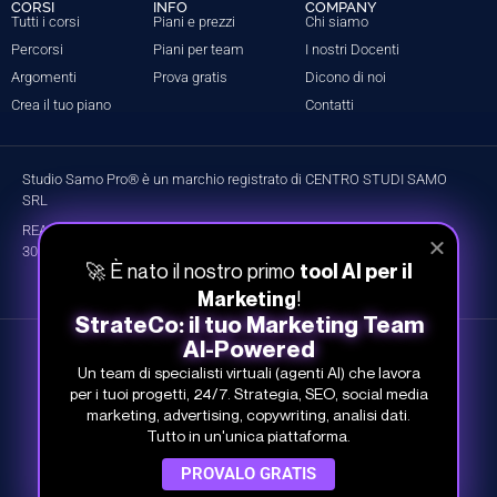
CORSI
INFO
COMPANY
Tutti i corsi
Piani e prezzi
Chi siamo
Percorsi
Piani per team
I nostri Docenti
Argomenti
Prova gratis
Dicono di noi
Crea il tuo piano
Contatti
Studio Samo Pro® è un marchio registrato di CENTRO STUDI SAMO
SRL
REA-CCIAA BO 504674 – P.IVA e C.F.: 03259561201 – Capitale Sociale
30.000,00 € i.v.
🚀 È nato il nostro primo
tool AI per il
!
Marketing
StrateCo: il tuo Marketing Team
AI-Powered
©
Studio Samo
- Tutti i diritti riservati
Un team di specialisti virtuali (agenti AI) che lavora
Privacy Policy
per i tuoi progetti, 24/7. Strategia, SEO, social media
marketing, advertising, copywriting, analisi dati.
Cookie Policy
Tutto in un'unica piattaforma.
Termini e condizioni
PROVALO GRATIS