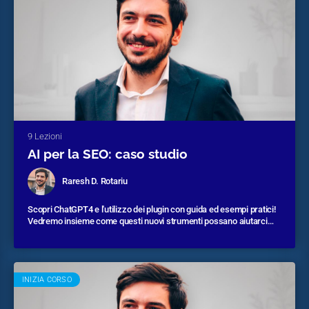
9 Lezioni
AI per la SEO: caso studio
Raresh D. Rotariu
Scopri ChatGPT4 e l'utilizzo dei plugin con guida ed esempi pratici!
Vedremo insieme come questi nuovi strumenti possano aiutarci
nell'analisi e la generazione di contenuti SEO.
Durata corso:
2 ore e 20 minuti circa
INIZIA CORSO