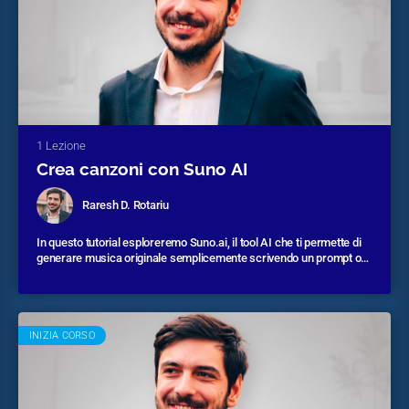
1 Lezione
Crea canzoni con Suno AI
Raresh D. Rotariu
In questo tutorial esploreremo Suno.ai, il tool AI che ti permette di
generare musica originale semplicemente scrivendo un prompt o
registrando la tua voce. Scoprirai come creare canzoni, basi
Durata corso:
40 minuti circa
musicali e colonne sonore in pochi clic, anche se non hai mai
studiato musica. Ideale per content creator, marketer e chiunque
voglia sperimentare con l’audio creativo.
INIZIA CORSO