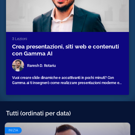
3 Lezioni
Crea presentazioni, siti web e contenuti
con Gamma AI
Raresh D. Rotariu
Vuoi creare slide dinamiche e accattivanti in pochi minuti? Con
Gamma.ai ti insegnerò come realizzare presentazioni moderne e
interattive partendo da semplici idee o appunti. Il corso è perfetto
Durata corso:
1 ora e 30 minuti circa
per insegnanti, professionisti e studenti che vogliono lasciare il
segno, anche senza esperienza grafica.
Tutti (ordinati per data)
INIZIA