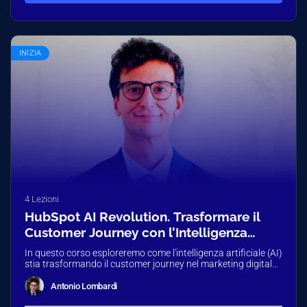
INIZIA
4 Lezioni
HubSpot AI Revolution. Trasformare il
Customer Journey con l’Intelligenza
Artificiale
In questo corso esploreremo come l'intelligenza artificiale (AI)
stia trasformando il customer journey nel marketing digitale,
con un focus specifico…
Antonio Lombardi