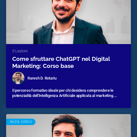
5 Lezioni
Come sfruttare ChatGPT nel Digital
Marketing: Corso base
Raresh D. Rotariu
Il percorso formativo ideale per chi desidera comprendere le
potenzialità dell'Intelligenza Artificiale applicata al marketing.
Impara a usare ChatGPT e velocizza tutti i processi del tuo
Durata corso:
2 ore circa
business.
INIZIA CORSO