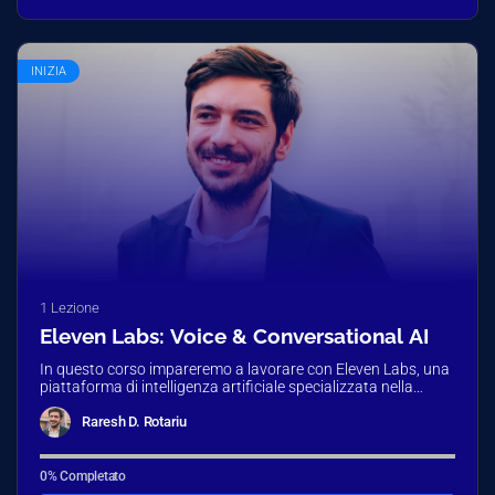
INIZIA
1 Lezione
Eleven Labs: Voice & Conversational AI
In questo corso impareremo a lavorare con Eleven Labs, una
piattaforma di intelligenza artificiale specializzata nella
sintesi vocale avanzata, capace…
Raresh D. Rotariu
0% Completato