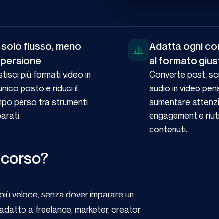
 solo flusso, meno
Adatta ogni co
spersione
al formato gius
tisci più formati video in
Converte post, scr
unico posto e riduci il
audio in video pen
po perso tra strumenti
aumentare attenzi
arati.
engagement e riuti
contenuti.
 corso?
più veloce, senza dover imparare un
 adatto a freelance, marketer, creator