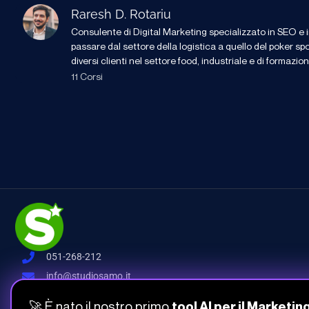
Raresh D. Rotariu
Consulente di Digital Marketing specializzato in SEO e int
passare dal settore della logistica a quello del poker sp
diversi clienti nel settore food, industriale e di formazion
11 Corsi
051-268-212
info@studiosamo.it
Via del Fonditore 12, 40138 Bologna
🚀 È nato il nostro primo
tool AI per il Marketin