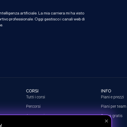
elligenza artificiale. La mia carriera mi ha visto
ortivo professionale. Oggi gestisco i canali web di
e.
CORSI
INFO
Tutti i corsi
Piani e prezzi
Percorsi
Piani per team
Argomenti
Prova gratis
!
g
Crea il tuo piano