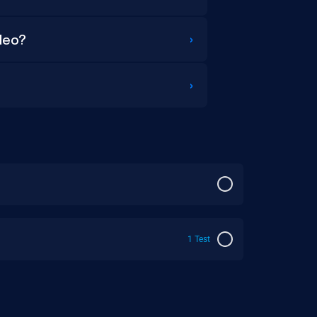
›
ideo?
›
1 Test