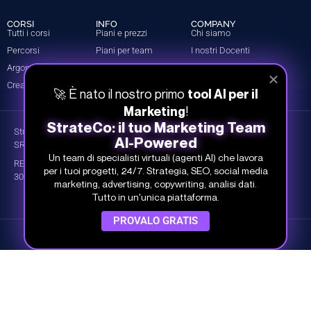
CORSI
INFO
COMPANY
Tutti i corsi
Piani e prezzi
Chi siamo
Percorsi
Piani per team
I nostri Docenti
Argomenti
Prova gratis
Dicono di noi
Crea il tuo piano
Contatti
🚀 È nato il nostro primo
tool AI per il
!
Marketing
StrateCo: il tuo Marketing Team
Studio Samo Pro® è un marchio registrato di CENTRO STUDI SAMO
AI-Powered
SRL
Un team di specialisti virtuali (agenti AI) che lavora
REA-CCIAA BO 504674 – P.IVA e C.F.: 03259561201 – Capitale Sociale
per i tuoi progetti, 24/7. Strategia, SEO, social media
30.000,00 € i.v.
marketing, advertising, copywriting, analisi dati.
Tutto in un'unica piattaforma.
PROVALO GRATIS
©
Studio Samo
- Tutti i diritti riservati
Privacy Policy
Cookie Policy
Termini e condizioni