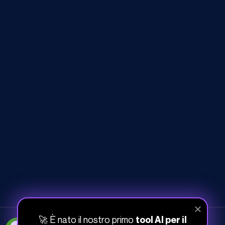
🚀 È nato il nostro primo
tool AI per il
051-268-212