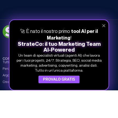
051-268-212
🚀 È nato il nostro primo
tool AI per il
info@studiosamo.it
!
Marketing
StrateCo: il tuo Marketing Team
Via del Fonditore 12, 40138 Bologna
AI-Powered
Un team di specialisti virtuali (agenti AI) che lavora
CORSI
INFO
COMPANY
per i tuoi progetti, 24/7. Strategia, SEO, social media
Tutti i corsi
Piani e prezzi
Chi siamo
marketing, advertising, copywriting, analisi dati.
Percorsi
Piani per team
I nostri Docenti
Tutto in un'unica piattaforma.
Argomenti
Prova gratis
Dicono di noi
PROVALO GRATIS
Crea il tuo piano
Contatti
Studio Samo Pro® è un marchio registrato di CENTRO STUDI SAMO
SRL
REA-CCIAA BO 504674 – P.IVA e C.F.: 03259561201 – Capitale Sociale
30.000,00 € i.v.