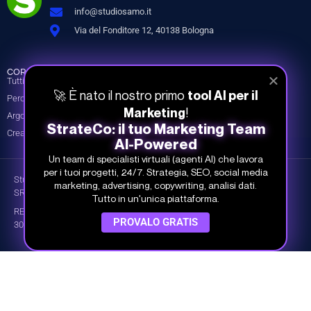
info@studiosamo.it
Via del Fonditore 12, 40138 Bologna
CORSI
INFO
COMPANY
Tutti i corsi
Piani e prezzi
Chi siamo
🚀 È nato il nostro primo
tool AI per il
Percorsi
Piani per team
I nostri Docenti
!
Marketing
Argomenti
Prova gratis
Dicono di noi
StrateCo: il tuo Marketing Team
Crea il tuo piano
Contatti
AI-Powered
Un team di specialisti virtuali (agenti AI) che lavora
per i tuoi progetti, 24/7. Strategia, SEO, social media
Studio Samo Pro® è un marchio registrato di CENTRO STUDI SAMO
marketing, advertising, copywriting, analisi dati.
SRL
Tutto in un'unica piattaforma.
REA-CCIAA BO 504674 – P.IVA e C.F.: 03259561201 – Capitale Sociale
PROVALO GRATIS
30.000,00 € i.v.
©
Studio Samo
- Tutti i diritti riservati