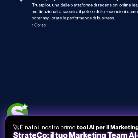
Trustpilot, una delle piattaforme di recensioni online le
multinazionali a scoprire il potere delle recensioni com
poter migliorare le performance di business.
1 Corso
🚀 È nato il nostro primo
tool AI per il Marketin
051-268-212
StrateCo: il tuo Marketing Team A
info@studiosamo.it