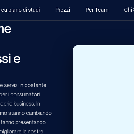
rea piano di studi
Prezzi
Per Team
Chi
me
si e
e servizi in costante
per i consumatori
roprio business. In
sumo stanno cambiando
i stanno presentando
 migliorare le nostre