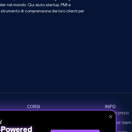
ader nel mondo. Qui aiuto startup, PMI e
e strumento di comprensione dei loro clienti per
CORSI
INFO
Tutti i corsi
Piani e prezzi
!
g
Percorsi
Piani per team
I-Powered