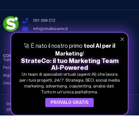
051-268-212
info@studiosamo.it
Via del Fonditore 12, 40138 Bologna
🚀 È nato il nostro primo
tool AI per il
!
Marketing
CORSI
INFO
COMPANY
StrateCo: il tuo Marketing Team
Tutti i corsi
Piani e prezzi
Chi siamo
AI-Powered
Percorsi
Piani per team
I nostri Docenti
Un team di specialisti virtuali (agenti AI) che lavora
Argomenti
Prova gratis
Dicono di noi
per i tuoi progetti, 24/7. Strategia, SEO, social media
Crea il tuo piano
Contatti
marketing, advertising, copywriting, analisi dati.
Tutto in un'unica piattaforma.
PROVALO GRATIS
Studio Samo Pro® è un marchio registrato di CENTRO STUDI SAMO
SRL
REA-CCIAA BO 504674 – P.IVA e C.F.: 03259561201 – Capitale Sociale
30.000,00 € i.v.