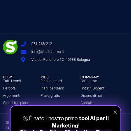
051-268-212
info@studiosamo.it
Via del Fonditore 12, 40138 Bologna
CORSI
INFO
COMPANY
Tutti i corsi
Piani e prezzi
Chi siamo
Percorsi
Piani per team
I nostri Docenti
Argomenti
Prova gratis
Dicono di noi
Crea il tuo piano
Contatti
🚀 È nato il nostro primo
tool AI per il
Studio Samo Pro® è un marchio registrato di CENTRO STUDI SAMO
!
Marketing
SRL