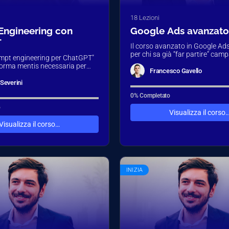
18 Lezioni
Engineering con
Google Ads avanzato
T
Il corso avanzato in Google Ad
per chi sa già “far partire” cam
ompt engineering per ChatGPT"
imparare a farle…
a forma mentis necessaria per
Francesco Gavello
'intelligenza artificiale da
cutore di…
Severini
0% Completato
o
Visualizza il corso
Visualizza il corso…
INIZIA