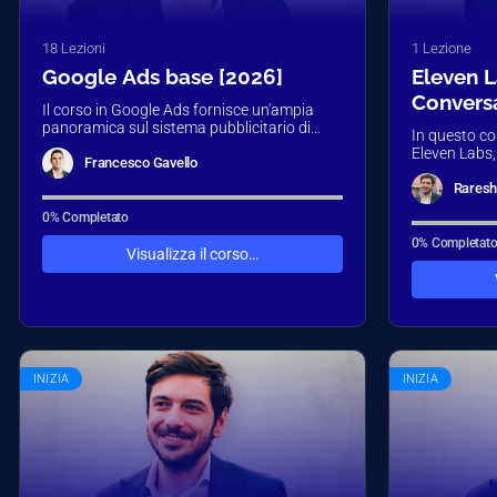
18 Lezioni
1 Lezione
Google Ads base [2026]
Eleven L
Conversa
Il corso in Google Ads fornisce un'ampia
panoramica sul sistema pubblicitario di
In questo c
Google, partendo dalle basi e arrivando ad
Eleven Labs,
approfondire…
Francesco Gavello
artificiale s
avanzata, c
Raresh 
0% Completato
0% Completat
Visualizza il corso…
INIZIA
INIZIA