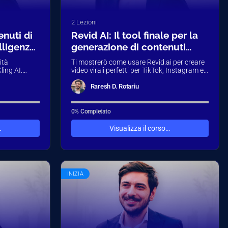
2 Lezioni
enuti di
Revid AI: Il tool finale per la
elligenza
generazione di contenuti
video
ità
Ti mostrerò come usare Revid.ai per creare
ling AI.
video virali perfetti per TikTok, Instagram e
rirai
YouTube Shorts. In questo corso
imparerai…
Raresh D. Rotariu
0% Completato
…
Visualizza il corso…
INIZIA