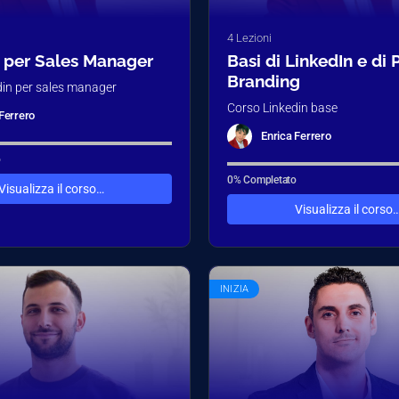
4 Lezioni
 per Sales Manager
Basi di LinkedIn e di 
Branding
din per sales manager
Corso Linkedin base
Ferrero
Enrica Ferrero
o
0% Completato
Visualizza il corso…
Visualizza il corso
INIZIA