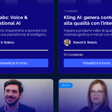
1 Lezione
abs: Voice &
Kling AI: genera cont
tional AI
alta qualità con l’int
artificiale
orso impareremo a lavorare con
Impara a produrre video di qual
 una piattaforma di intelligenza
cinematografica in minuti con K
pecializzata nella sintesi vocale
Attraverso tutorial pratici, scop
apace…
tecniche di prompt avanzati,…
D. Rotariu
Raresh D. Rotariu
o
0% Completato
Visualizza il corso…
Visualizza il corso
INIZIA