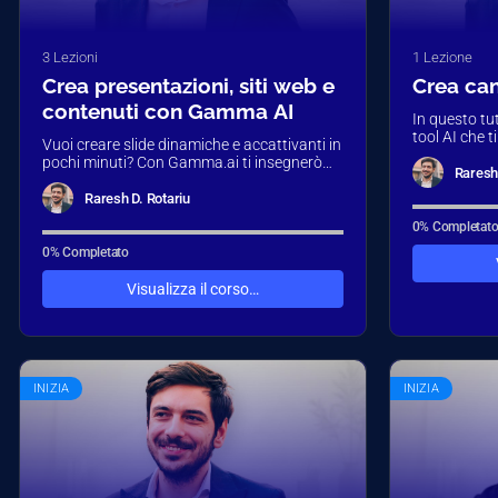
3 Lezioni
1 Lezione
Crea presentazioni, siti web e
Crea can
contenuti con Gamma AI
In questo tut
tool AI che 
Vuoi creare slide dinamiche e accattivanti in
originale se
pochi minuti? Con Gamma.ai ti insegnerò
prompt o…
Raresh 
come realizzare presentazioni moderne e
interattive partendo…
Raresh D. Rotariu
0% Completat
0% Completato
Visualizza il corso…
INIZIA
INIZIA