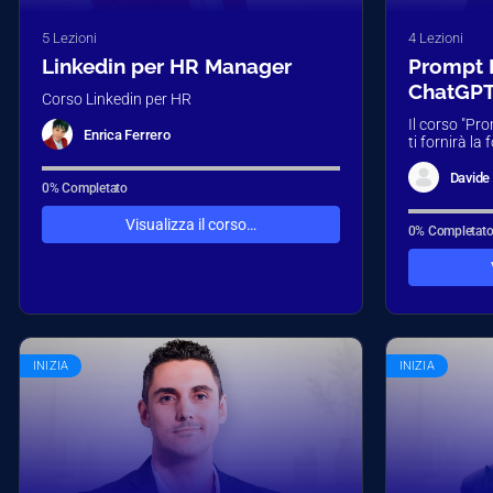
5 Lezioni
4 Lezioni
Linkedin per HR Manager
Prompt 
ChatGP
Corso Linkedin per HR
Il corso "Pr
Enrica Ferrero
ti fornirà l
trasformare l
semplice ese
Davide 
0% Completato
Visualizza il corso…
0% Completat
INIZIA
INIZIA