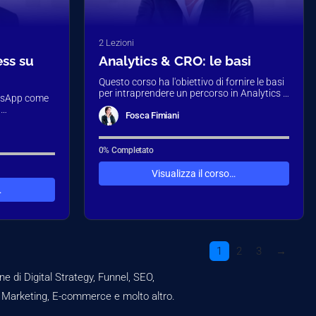
2 Lezioni
ess su
Analytics & CRO: le basi
Questo corso ha l'obiettivo di fornire le basi
per intraprendere un percorso in Analytics e
atsApp come
CRO, scoprendo strumenti e tecniche…
g
Fosca Fimiani
scoprirai
zione…
0% Completato
Visualizza il corso…
…
1
2
3
→
one di Digital Strategy, Funnel, SEO,
 Marketing, E-commerce e molto altro.