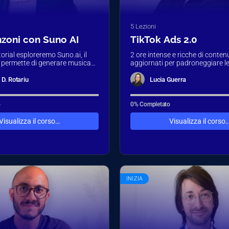
5 Lezioni
zoni con Suno AI
TikTok Ads 2.0
orial esploreremo Suno.ai, il
2 ore intense e ricche di conten
ti permette di generare musica
aggiornati per padroneggiare le
mplicemente scrivendo un
più efficaci su TikTok. Scopri tu
D. Rotariu
Lucia Guerra
o
0% Completato
Visualizza il corso…
Visualizza il corso
INIZIA