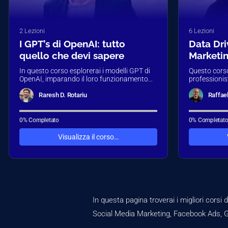
2 Lezioni
6 Lezioni
I GPT’s di OpenAI: tutto
Data Dr
quello che devi sapere
Marketi
In questo corso esplorerai i modelli GPT di
Questo corso
OpenAI, imparando il loro funzionamento
professionist
ed il loro utilizzo. È inclusa una…
sfruttare il 
decisioni…
Raresh D. Rotariu
Raffae
0% Completato
0% Completat
Visualizza il corso…
In questa pagina troverai i migliori corsi 
Social Media Marketing, Facebook Ads, G