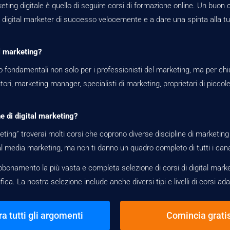
eting digitale è quello di seguire corsi di formazione online. Un buon c
igital marketer di successo velocemente e a dare una spinta alla tua
l marketing?
 fondamentali non solo per i professionisti del marketing, ma per chi
ri, marketing manager, specialisti di marketing, proprietari di piccole
ne di digital marketing?
eting” troverai molti corsi che coprono diverse discipline di marketing
l media marketing, ma non ti danno un quadro completo di tutti i canal
bonamento la più vasta e completa selezione di corsi di digital market
ca. La nostra selezione include anche diversi tipi e livelli di corsi adat
ra tutti gli argomenti
Comincia gratis