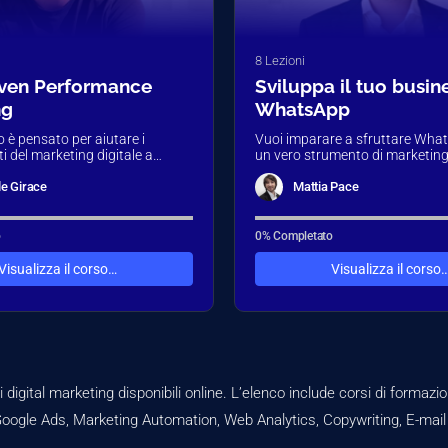
8 Lezioni
iven Performance
Sviluppa il tuo busin
ng
WhatsApp
 è pensato per aiutare i
Vuoi imparare a sfruttare Wh
i del marketing digitale a
un vero strumento di marketin
valore dei dati per prendere
professionale? In questo corso 
come trasformare la comunica
le Girace
Mattia Pace
o
0% Completato
Visualizza il corso…
Visualizza il corso
di digital marketing disponibili online. L’elenco include corsi di formazi
oogle Ads, Marketing Automation, Web Analytics, Copywriting, E-mail