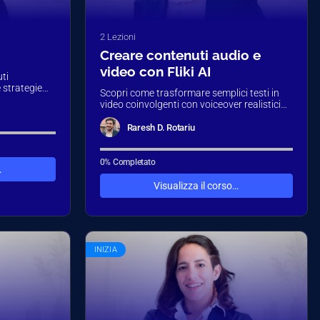
2 Lezioni
Creare contenuti audio e
video con Fliki AI
uti
 strategie
Scopri come trasformare semplici testi in
tte le novità…
video coinvolgenti con voiceover realistici
grazie a Fliki.ai. In questo tutorial, ti guiderò
passo…
Raresh D. Rotariu
0% Completato
…
Visualizza il corso…
INIZIA