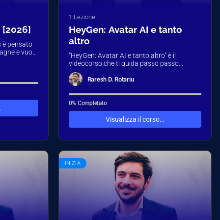
1 Lezione
 [2026]
HeyGen: Avatar AI e tanto
altro
s è pensato
pagne e vuole
“HeyGen: Avatar AI e tanto altro” è il
videocorso che ti guida passo passo
nell’uso di HeyGen, la piattaforma di…
Raresh D. Rotariu
0% Completato
…
Visualizza il corso…
INIZIA