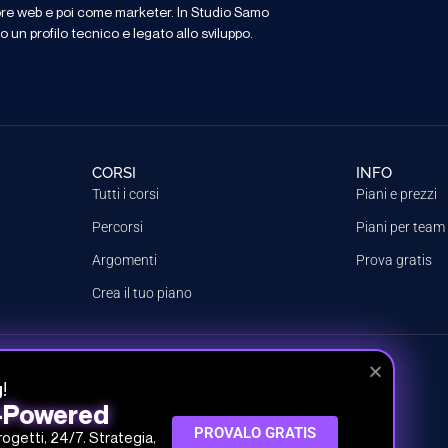
ore web e poi come marketer. In Studio Samo
o un profilo tecnico e legato allo sviluppo.
CORSI
INFO
Tutti i corsi
Piani e prezzi
Percorsi
Piani per team
Argomenti
Prova gratis
Crea il tuo piano
 SRL
!
g
 30.000,00 € i.v.
I-Powered
PROVALO GRATIS
progetti, 24/7. Strategia,