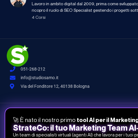
Lavoro in ambito digital dal 2009, prima come sviluppat
ricopro il ruolo di SEO Specialist gestendo i progetti sott
4 Corsi
051-268-212
info@studiosamo.it
Via del Fonditore 12, 40138 Bologna
Studio Samo Pro® è un marchio registrato di CENTRO STUDI SAMO
🚀 È nato il nostro primo
tool AI per il Marketin
REA-CCIAA BO 504674 – P.IVA e C.F.: 03259561201 – Capitale Sociale
StrateCo: il tuo Marketing Team A
Un team di specialisti virtuali (agenti AI) che lavora per i tuoi 