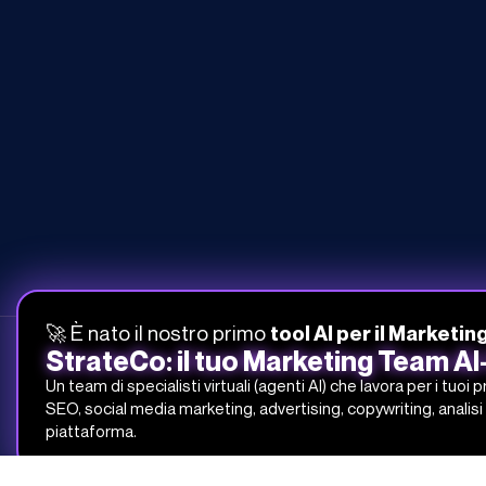
🚀 È nato il nostro primo
tool AI per il Marketin
StrateCo: il tuo Marketing Team A
Un team di specialisti virtuali (agenti AI) che lavora per i tuoi 
SEO, social media marketing, advertising, copywriting, analisi 
051-268-212
piattaforma.
info@studiosamo.it
Via del Fonditore 12, 40138 Bologna