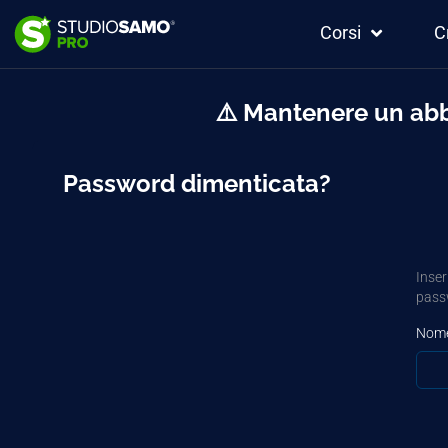
Corsi
C
⚠️ Mantenere un abb
Password dimenticata?
Inser
pass
Nome 