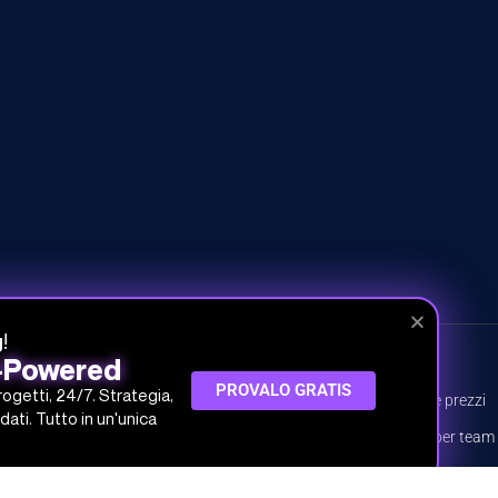
!
g
I-Powered
CORSI
INFO
PROVALO GRATIS
progetti, 24/7. Strategia,
Tutti i corsi
Piani e prezzi
dati. Tutto in un'unica
Percorsi
Piani per team
Argomenti
Prova gratis