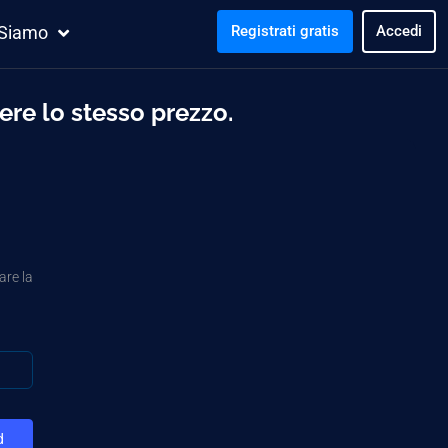
 Siamo
Registrati gratis
Accedi
re lo stesso prezzo.
are la
d