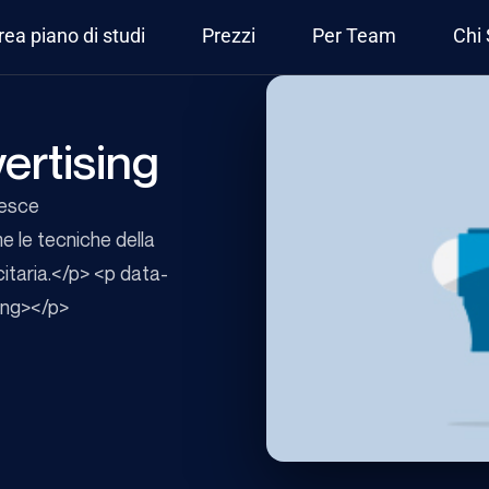
rea piano di studi
Prezzi
Per Team
Chi
vertising
resce
e le tecniche della
citaria.</p> <p data-
ong></p>