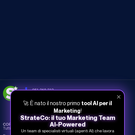
051-268-212
info@studiosamo.it
🚀 È nato il nostro primo
tool AI per il
Via del Fonditore 12, 40138 Bologna
!
Marketing
StrateCo: il tuo Marketing Team
AI-Powered
CORSI
INFO
COMPANY
Tutti i corsi
Piani e prezzi
Chi siamo
Un team di specialisti virtuali (agenti AI) che lavora