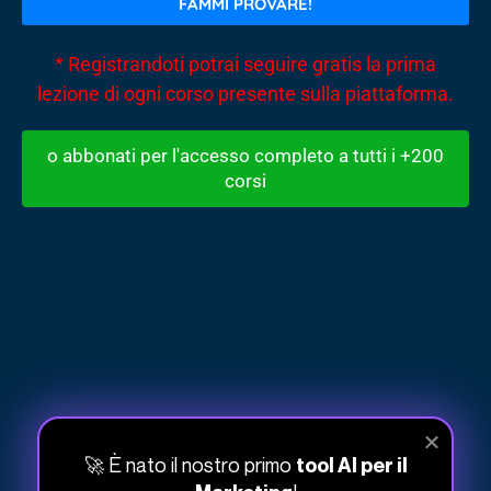
FAMMI PROVARE!
* Registrandoti potrai seguire gratis la prima
lezione di ogni corso presente sulla piattaforma.
o abbonati per l'accesso completo a tutti i +200
corsi
STUDIO
Riassunto
Glossario
×
NUOVA NOTA
Domande frequenti
Quiz
Mappa mentale
Punti chiave
🚀 È nato il nostro primo
tool AI per il
Trascrizione
Report