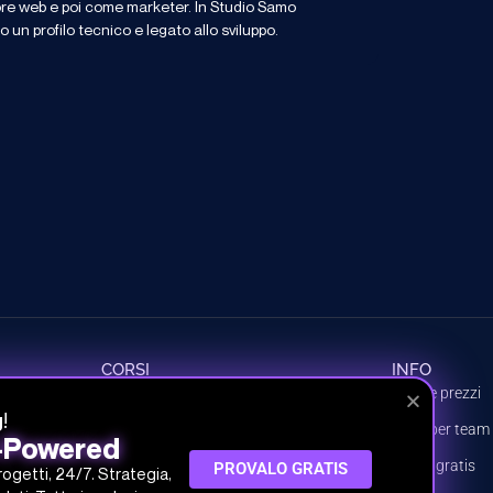
ore web e poi come marketer. In Studio Samo
o un profilo tecnico e legato allo sviluppo.
CORSI
INFO
Tutti i corsi
Piani e prezzi
!
g
Percorsi
Piani per team
I-Powered
Argomenti
Prova gratis
PROVALO GRATIS
progetti, 24/7. Strategia,