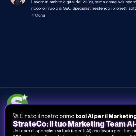
Lavoro in ambito digital dal 2009, prima come sviluppat
ricopro il ruolo di SEO Specialist gestendo i progetti sott
4 Corsi
🚀 È nato il nostro primo
tool AI per il Marketin
051-268-212
StrateCo: il tuo Marketing Team A
info@studiosamo.it
Un team di specialisti virtuali (agenti AI) che lavora per i tuoi 
Via del Fonditore 12, 40138 Bologna