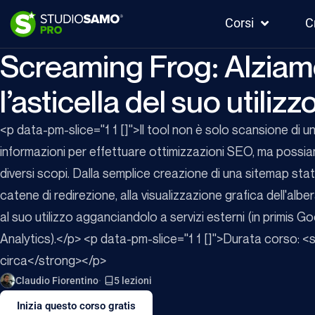
Corsi
C
Screaming Frog: Alzia
l’asticella del suo utilizz
<p data-pm-slice="1 1 []">Il tool non è solo scansione di un 
informazioni per effettuare ottimizzazioni SEO, ma possiam
diversi scopi. Dalla semplice creazione di una sitemap static
catene di redirezione, alla visualizzazione grafica dell'alber
al suo utilizzo agganciandolo a servizi esterni (in primis
Analytics).</p> <p data-pm-slice="1 1 []">Durata corso: <
circa</strong></p>
Claudio Fiorentino
5 lezioni
Inizia questo corso gratis