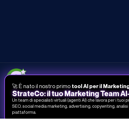
🚀 È nato il nostro primo
tool AI per il Marketin
051-268-212
StrateCo: il tuo Marketing Team A
info@studiosamo.it
Un team di specialisti virtuali (agenti AI) che lavora per i tuoi 
SEO, social media marketing, advertising, copywriting, analisi 
Via del Fonditore 12, 40138 Bologna
piattaforma.