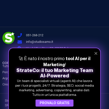
051-268-212
info@studiosamo.it
Via del Fonditore 12, 40138 Bologna
🚀 È nato il nostro primo
tool AI per il
CORSI
INFO
COMPANY
!
Marketing
Tutti i corsi
Piani e prezzi
Chi siamo
StrateCo: il tuo Marketing Team
Percorsi
Piani per team
I nostri Docenti
AI-Powered
Argomenti
Prova gratis
Dicono di noi
Un team di specialisti virtuali (agenti AI) che lavora
Crea il tuo piano
Contatti
per i tuoi progetti, 24/7. Strategia, SEO, social media
marketing, advertising, copywriting, analisi dati.
Tutto in un'unica piattaforma.
Studio Samo Pro® è un marchio registrato di CENTRO STUDI SAMO
PROVALO GRATIS
SRL