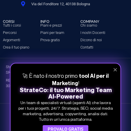
Via del Fonditore 12, 40138 Bologna
CORSI
INFO
COMPANY
Tutti i corsi
Piani e prezzi
Chi siamo
Percorsi
Piani per team
I nostri Docenti
Argomenti
Prova gratis
Dicono di noi
Crea il tuo piano
Contatti
Studio Samo Pro® è un marchio registrato di CENTRO STUDI SAMO
SRL
🚀 È nato il nostro primo
tool AI per il
REA-CCIAA BO 504674 – P.IVA e C.F.: 03259561201 – Capitale Sociale
!
Marketing
30.000,00 € i.v.
StrateCo: il tuo Marketing Team
AI-Powered
Un team di specialisti virtuali (agenti AI) che lavora
per i tuoi progetti, 24/7. Strategia, SEO, social media
©
Studio Samo
- Tutti i diritti riservati
marketing, advertising, copywriting, analisi dati.
Tutto in un'unica piattaforma.
Privacy Policy
PROVALO GRATIS
Cookie Policy