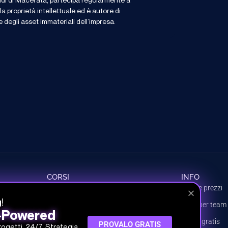
la proprietà intellettuale ed è autore di
e degli asset immateriali dell’impresa.
CORSI
INFO
Tutti i corsi
Piani e prezzi
!
g
Percorsi
Piani per team
I-Powered
Argomenti
Prova gratis
PROVALO GRATIS
progetti, 24/7. Strategia,