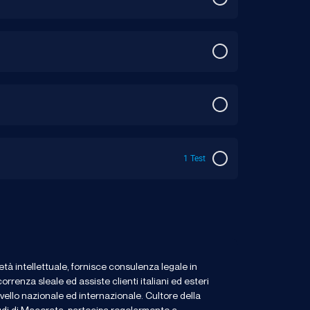
1 Test
età intellettuale, fornisce consulenza legale in
correnza sleale ed assiste clienti italiani ed esteri
ivello nazionale ed internazionale. Cultore della
Studi di Macerata, partecipa regolarmente a