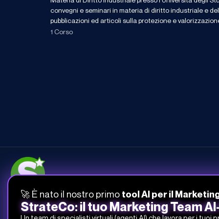
convegni e seminari in materia di diritto industriale e del
pubblicazioni ed articoli sulla protezione e valorizzazion
1 Corso
🚀 È nato il nostro primo
tool AI per il Marketin
051-268-212
StrateCo: il tuo Marketing Team A
info@studiosamo.it
Un team di specialisti virtuali (agenti AI) che lavora per i tuoi 