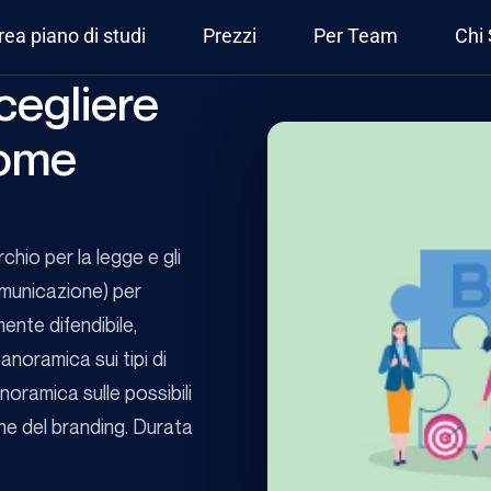
rea piano di studi
Prezzi
Per Team
Chi
cegliere
come
hio per la legge e gli
omunicazione) per
nte difendibile,
panoramica sui tipi di
noramica sulle possibili
one del branding. Durata