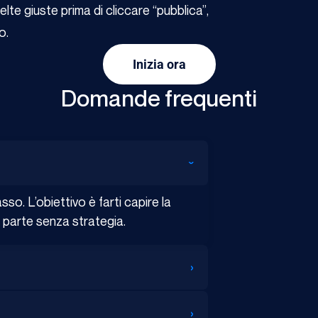
te giuste prima di cliccare “pubblica”,
o.
Inizia ora
Domande frequenti
›
so. L’obiettivo è farti capire la
hi parte senza strategia.
›
›