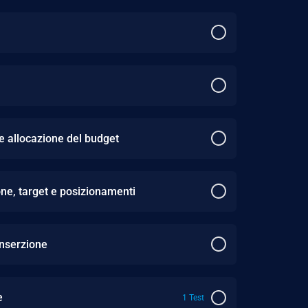
 e allocazione del budget
one, target e posizionamenti
inserzione
e
1 Test