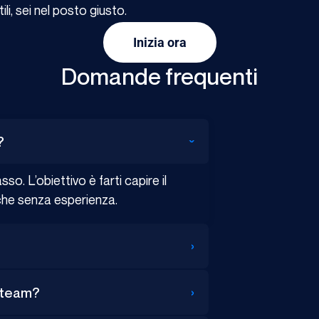
ili, sei nel posto giusto.
Inizia ora
Domande frequenti
?
›
so. L’obiettivo è farti capire il
che senza esperienza.
›
›
l team?