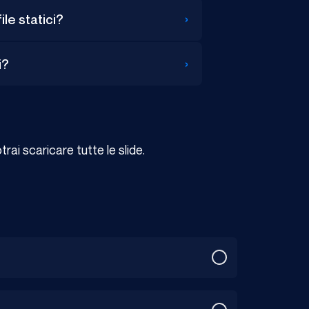
›
le statici?
›
i?
ai scaricare tutte le slide.