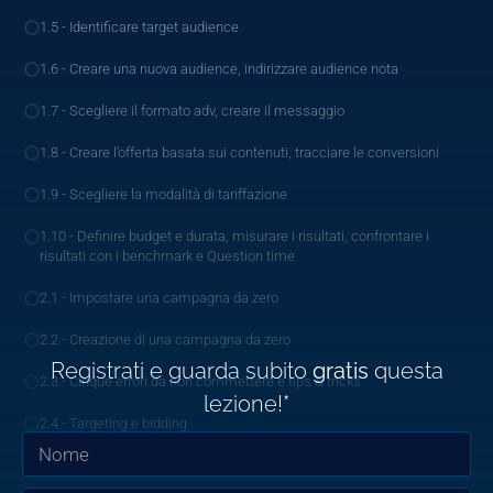
1.5 - Identificare target audience
1.6 - Creare una nuova audience, indirizzare audience nota
1.7 - Scegliere il formato adv, creare il messaggio
1.8 - Creare l’offerta basata sui contenuti, tracciare le conversioni
1.9 - Scegliere la modalità di tariffazione
1.10 - Definire budget e durata, misurare i risultati, confrontare i
risultati con i benchmark e Question time
2.1 - Impostare una campagna da zero
2.2 - Creazione di una campagna da zero
Registrati e guarda subito
gratis
questa
2.3 - Cinque errori da non commettere e tips & tricks
lezione!*
2.4 - Targeting e bidding
2.5 - Creativity, measuring e question time