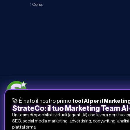
1 Corso
🚀 È nato il nostro primo
tool AI per il Marketin
051-268-212
StrateCo: il tuo Marketing Team A
info@studiosamo.it
Un team di specialisti virtuali (agenti AI) che lavora per i tuoi 
Via del Fonditore 12, 40138 Bologna
SEO, social media marketing, advertising, copywriting, analisi 
piattaforma.