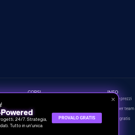
CORSI
INFO
Tutti i corsi
Piani e prezzi
!
g
Percorsi
Piani per team
I-Powered
PROVALO GRATIS
Argomenti
Prova gratis
progetti, 24/7. Strategia,
dati. Tutto in un'unica
Crea il tuo piano