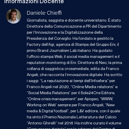
Informazioni Docente
Daniele Chieffi
Giornalista, saggista e docente universitario. È stato
Direttore della Comunicazione e PR del Dipartimento
per l’Innovazione e la Digitalizzazione della
Presidenza del Consiglio. Ha fondato e gestito la
Factory dell’Agi, agenzia di Stampa del Gruppo Eni, il
primo Brand Journalism Lab italiano. Ha guidato
l’ufficio stampa Web, il social media management e il
reputation monitoring di Eni. Direttore di Neo, la prima
collana di saggistica crossmediale, edita da Franco
Angeli, che racconta l’innovazione digitale. Ha scritto
i saggi: “La reputazione ai tempi dell’Infosfera” per
Franco Angeli nel 2020, “Online Media relations” e
“Social Media Relations” per il Sole24Ore Editore,
“Online crisis management” per Apogeo, “WWW,
Working on Web” sempre per Franco Angeli, “New
media & Digital football”, per L&V editore, con il quale
ha vinto il Premio Nazionale Letteratura del Calcio
“Antonio Ghirelli” nel 2018. Ha inoltre curato il volume
“Comunicare digitale” per le edizioni del Centro di