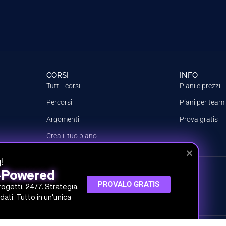
CORSI
INFO
Tutti i corsi
Piani e prezzi
Percorsi
Piani per team
Argomenti
Prova gratis
Crea il tuo piano
!
g
I-Powered
 SRL
PROVALO GRATIS
progetti, 24/7. Strategia,
 30.000,00 € i.v.
dati. Tutto in un'unica