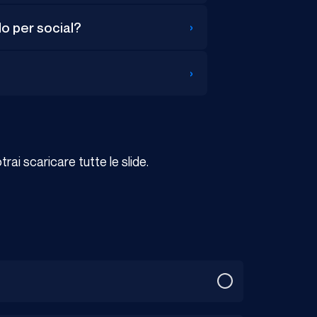
›
lo per social?
›
ai scaricare tutte le slide.