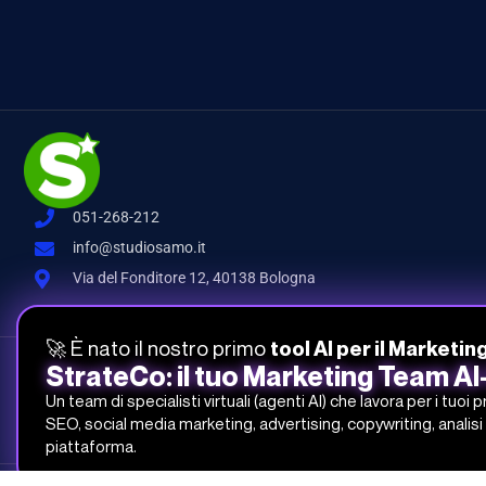
051-268-212
info@studiosamo.it
Via del Fonditore 12, 40138 Bologna
🚀 È nato il nostro primo
tool AI per il Marketin
StrateCo: il tuo Marketing Team A
Studio Samo Pro® è un marchio registrato di CENTRO STUDI SAMO
Un team di specialisti virtuali (agenti AI) che lavora per i tuoi 
REA-CCIAA BO 504674 – P.IVA e C.F.: 03259561201 – Capitale Sociale
SEO, social media marketing, advertising, copywriting, analisi 
piattaforma.
©
Studio Samo
- Tutti i diritti riservati