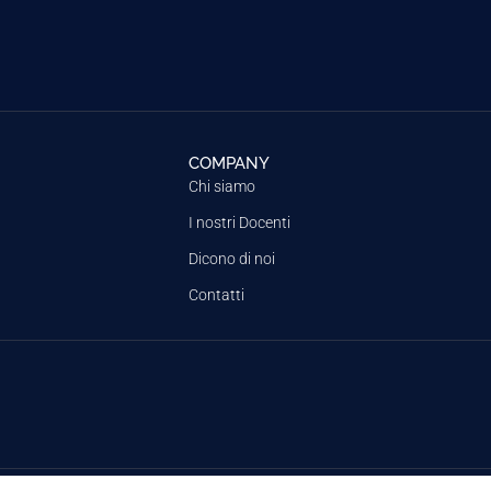
COMPANY
Chi siamo
I nostri Docenti
Dicono di noi
Contatti
Privacy Policy
Cookie Policy
Termini e condizioni