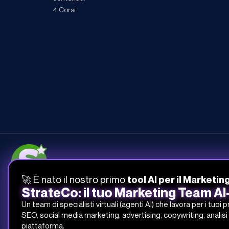
4 Corsi
🚀 È nato il nostro primo
tool AI per il Marketin
051-268-212
StrateCo: il tuo Marketing Team A
info@studiosamo.it
Un team di specialisti virtuali (agenti AI) che lavora per i tuoi 
Via del Fonditore 12, 40138 Bologna
SEO, social media marketing, advertising, copywriting, analisi 
piattaforma.