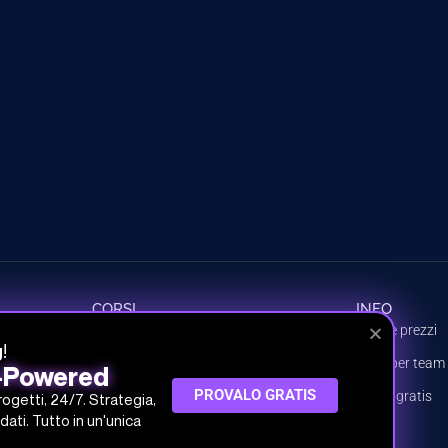
CORSI
INFO
Tutti i corsi
Piani e prezzi
!
g
Percorsi
Piani per team
I-Powered
PROVALO GRATIS
Argomenti
Prova gratis
progetti, 24/7. Strategia,
dati. Tutto in un'unica
Crea il tuo piano