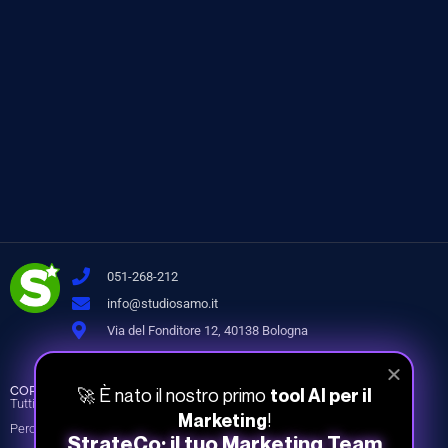
051-268-212
info@studiosamo.it
Via del Fonditore 12, 40138 Bologna
CORSI
INFO
COMPANY
🚀 È nato il nostro primo
tool AI per il
Tutti i corsi
Piani e prezzi
Chi siamo
!
Marketing
Percorsi
Piani per team
I nostri Docenti
StrateCo: il tuo Marketing Team