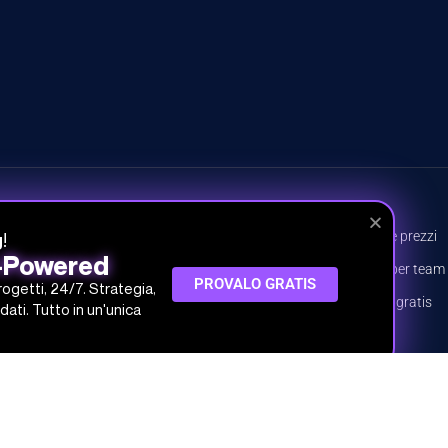
CORSI
INFO
!
Tutti i corsi
Piani e prezzi
g
I-Powered
Percorsi
Piani per team
PROVALO GRATIS
progetti, 24/7. Strategia,
Argomenti
Prova gratis
dati. Tutto in un'unica
Crea il tuo piano
 SRL
 30.000,00 € i.v.