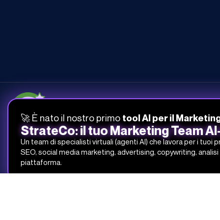
🚀 È nato il nostro primo
tool AI per il Marketin
StrateCo: il tuo Marketing Team A
051-268-212
Un team di specialisti virtuali (agenti AI) che lavora per i tuoi 
info@studiosamo.it
SEO, social media marketing, advertising, copywriting, analisi 
Via del Fonditore 12, 40138 Bologna
piattaforma.
Studio Samo Pro® è un marchio registrato di CENTRO STUDI SAMO
REA-CCIAA BO 504674 – P.IVA e C.F.: 03259561201 – Capitale Sociale