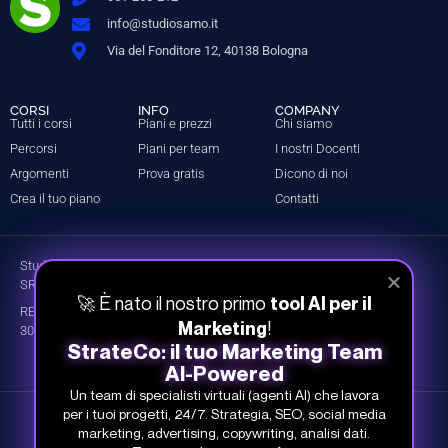
info@studiosamo.it
Via del Fonditore 12, 40138 Bologna
CORSI
INFO
COMPANY
Tutti i corsi
Piani e prezzi
Chi siamo
Percorsi
Piani per team
I nostri Docenti
Argomenti
Prova gratis
Dicono di noi
Crea il tuo piano
Contatti
Studio Samo Pro® è un marchio registrato di CENTRO STUDI SAMO
SRL
🚀 È nato il nostro primo
tool AI per il
REA-CCIAA BO 504674 – P.IVA e C.F.: 03259561201 – Capitale Sociale
!
Marketing
30.000,00 € i.v.
StrateCo: il tuo Marketing Team
AI-Powered
Un team di specialisti virtuali (agenti AI) che lavora
per i tuoi progetti, 24/7. Strategia, SEO, social media
©
Studio Samo
- Tutti i diritti riservati
marketing, advertising, copywriting, analisi dati.