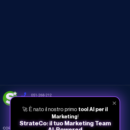
051-268-212
info@studiosamo.it
🚀 È nato il nostro primo
tool AI per il
Via del Fonditore 12, 40138 Bologna
!
Marketing
StrateCo: il tuo Marketing Team
CORSI
INFO
COMPANY
AI-Powered