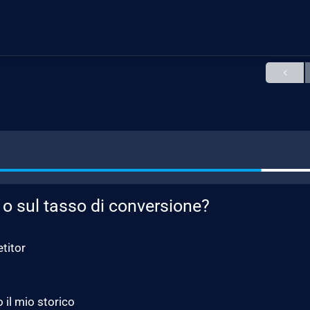
o sul tasso di conversione?
titor
Mi concentro sulla metrica peggiore analizzando il mio storico