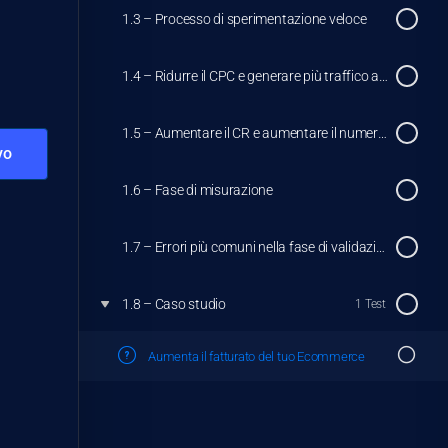
1.3 – Processo di sperimentazione veloce
1.4 – Ridurre il CPC e generare più traffico a minor costo
1.5 – Aumentare il CR e aumentare il numero di vendite con lo stesso budget
1.6 – Fase di misurazione
1.7 – Errori più comuni nella fase di validazione
1.8 – Caso studio
1 Test
Aumenta il fatturato del tuo Ecommerce