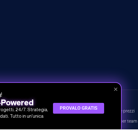
!
g
I-Powered
CORSI
INFO
PROVALO GRATIS
progetti, 24/7. Strategia,
Tutti i corsi
Piani e prezzi
dati. Tutto in un'unica
Percorsi
Piani per team
Argomenti
Prova gratis