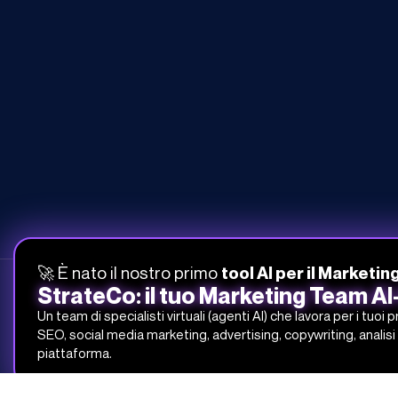
🚀 È nato il nostro primo
tool AI per il Marketin
StrateCo: il tuo Marketing Team A
Un team di specialisti virtuali (agenti AI) che lavora per i tuoi 
SEO, social media marketing, advertising, copywriting, analisi 
051-268-212
piattaforma.
info@studiosamo.it
Via del Fonditore 12, 40138 Bologna