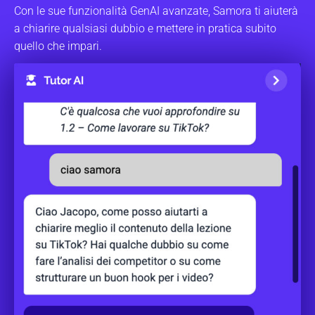
Con le sue funzionalità GenAI avanzate, Samora ti aiuterà
a chiarire qualsiasi dubbio e mettere in pratica subito
quello che impari.