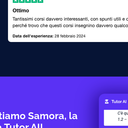
tiamo Samora, la
 Tutor AI!