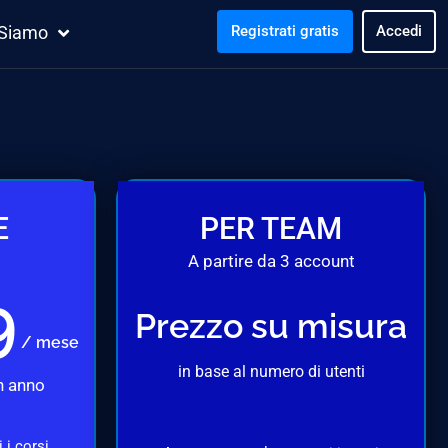
 Siamo
Registrati gratis
Accedi
E
PER TEAM
A partire da 3 account
9
Prezzo su misura
/ mese
in base al numero di utenti
n anno
 i corsi