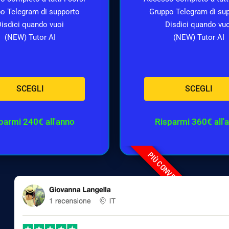
o Telegram di supporto
Gruppo Telegram di su
isdici quando vuoi
Disdici quando vu
(NEW) Tutor AI
(NEW) Tutor AI
SCEGLI
SCEGLI
parmi 240€ all'anno
Risparmi 360€ all'
PIÙ CONVENIENTE