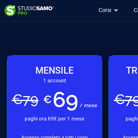
Corsi
C
MENSILE
TR
1 account
69
€
79
€
7
€
/ mese
paghi ora 69€ per 1 mese
paghi
Accesso completo a tutti i corsi
Accesso