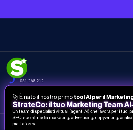
051-268-212
info@studiosamo.it
🚀 È nato il nostro primo
tool AI per il Marketin
Via del Fonditore 12, 40138 Bologna
StrateCo: il tuo Marketing Team A
Un team di specialisti virtuali (agenti AI) che lavora per i tuoi 
SEO, social media marketing, advertising, copywriting, analisi 
Studio Samo Pro® è un marchio registrato di CENTRO STUDI SAMO
piattaforma.
REA-CCIAA BO 504674 – P.IVA e C.F.: 03259561201 – Capitale Sociale