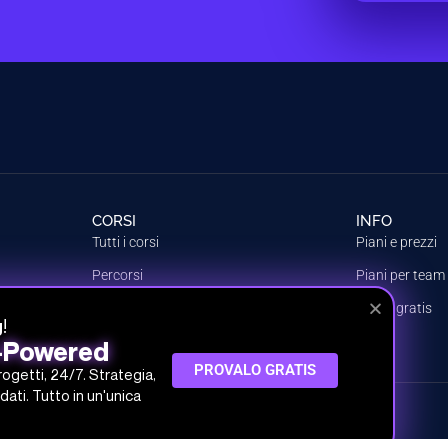
CORSI
INFO
Tutti i corsi
Piani e prezzi
Percorsi
Piani per team
Argomenti
Prova gratis
!
g
Crea il tuo piano
I-Powered
PROVALO GRATIS
progetti, 24/7. Strategia,
dati. Tutto in un'unica
 SRL
 30.000,00 € i.v.