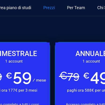
rea piano di studi
Prezzi
Per Team
Chi
IMESTRALE
ANNUAL
1 account
1 account
59
4
9
€
79
€
€
/ mese
 ora 177€ per 3 mesi
paghi ora 588€ per u
 completo a tutti i corsi
Accesso completo a tutti