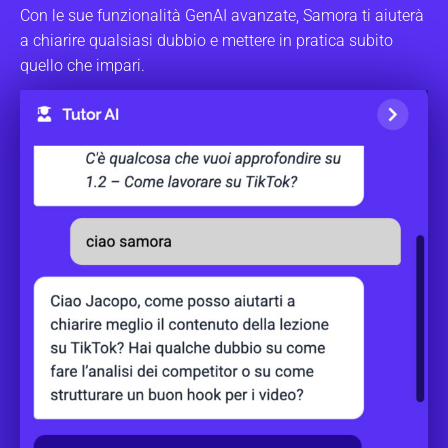
Con le sue funzionalità GenAI avanzate, Samora ti aiuterà
a chiarire qualsiasi dubbio e mettere in pratica subito
quello che impari.