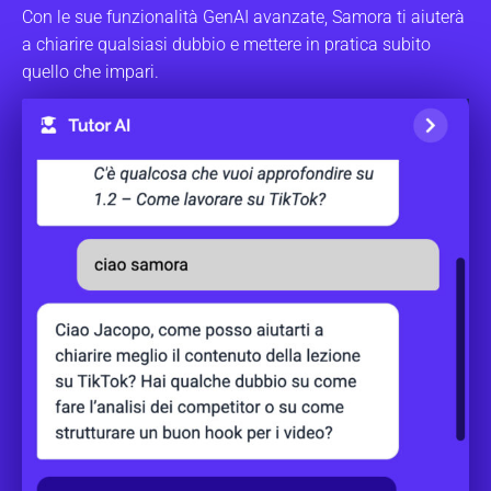
Con le sue funzionalità GenAI avanzate, Samora ti aiuterà
a chiarire qualsiasi dubbio e mettere in pratica subito
quello che impari.