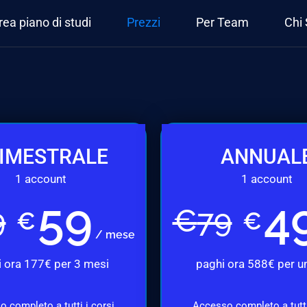
rea piano di studi
Prezzi
Per Team
Chi
IMESTRALE
ANNUAL
1 account
1 account
59
4
9
€
79
€
€
/ mese
 ora 177€ per 3 mesi
paghi ora 588€ per u
 completo a tutti i corsi
Accesso completo a tutti