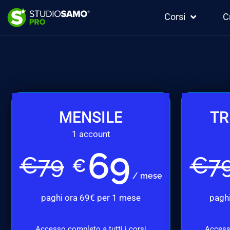
Corsi
C
MENSILE
TR
1 account
69
€
79
€
7
€
/ mese
paghi ora 69€ per 1 mese
paghi
Accesso completo a tutti i corsi
Accesso