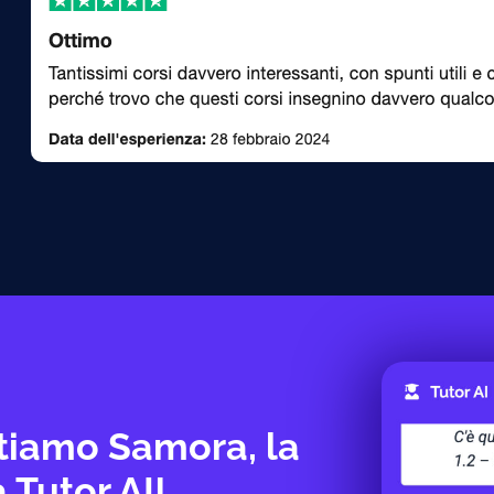
tiamo Samora, la
 Tutor AI!