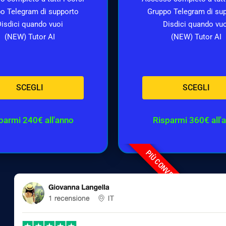
o Telegram di supporto
Gruppo Telegram di su
isdici quando vuoi
Disdici quando vu
(NEW) Tutor AI
(NEW) Tutor AI
SCEGLI
SCEGLI
parmi 240€ all'anno
Risparmi 360€ all'
PIÙ CONVENIENTE