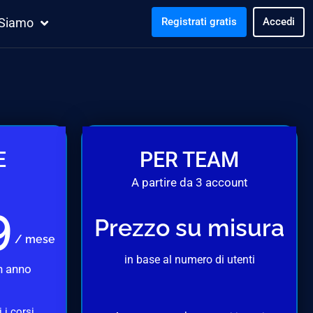
 Siamo
Registrati gratis
Accedi
E
PER TEAM
A partire da 3 account
9
Prezzo su misura
/ mese
in base al numero di utenti
n anno
 i corsi