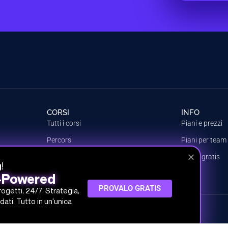
CORSI
INFO
Tutti i corsi
Piani e prezzi
Percorsi
Piani per team
Argomenti
Prova gratis
!
g
Crea il tuo piano
I-Powered
PROVALO GRATIS
progetti, 24/7. Strategia,
dati. Tutto in un'unica
 SRL
 30.000,00 € i.v.