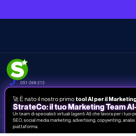
051-268-212
info@studiosamo.it
🚀 È nato il nostro primo
tool AI per il Marketin
Via del Fonditore 12, 40138 Bologna
StrateCo: il tuo Marketing Team A
Un team di specialisti virtuali (agenti AI) che lavora per i tuoi 
SEO, social media marketing, advertising, copywriting, analisi 
Studio Samo Pro® è un marchio registrato di CENTRO STUDI SAMO
piattaforma.
REA-CCIAA BO 504674 – P.IVA e C.F.: 03259561201 – Capitale Sociale