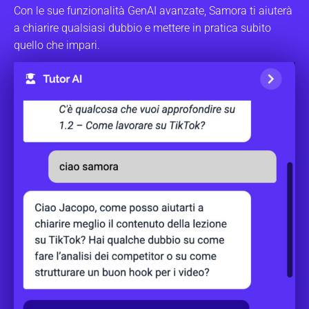
Con le sue funzionalità GenAI avanzate, Samora ti aiuterà
a chiarire qualsiasi dubbio e mettere in pratica subito
quello che impari.