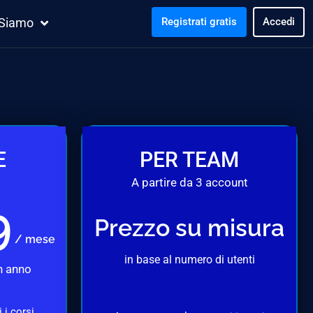
 Siamo
Registrati gratis
Accedi
E
PER TEAM
A partire da 3 account
9
Prezzo su misura
/ mese
in base al numero di utenti
n anno
 i corsi