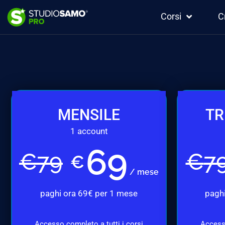
Corsi
C
MENSILE
TR
1 account
69
€
79
€
7
€
/ mese
paghi ora 69€ per 1 mese
paghi
Accesso completo a tutti i corsi
Accesso