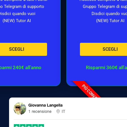
o Telegram di supporto
Gruppo Telegram di su
isdici quando vuoi
Disdici quando vu
(NEW) Tutor AI
(NEW) Tutor AI
SCEGLI
SCEGLI
parmi 240€ all'anno
Risparmi 360€ all'
PIÙ CONVENIENTE