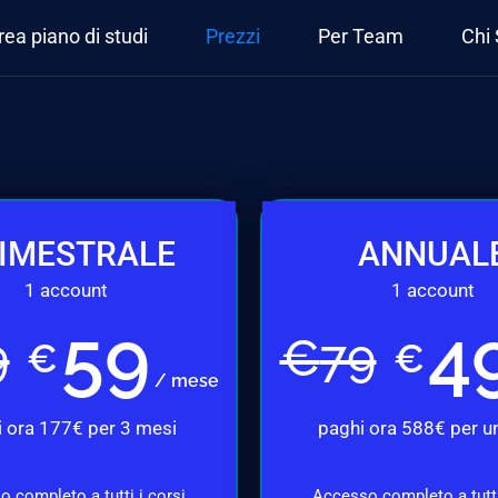
rea piano di studi
Prezzi
Per Team
Chi
IMESTRALE
ANNUAL
1 account
1 account
59
4
9
€
79
€
€
/ mese
 ora 177€ per 3 mesi
paghi ora 588€ per u
 completo a tutti i corsi
Accesso completo a tutti