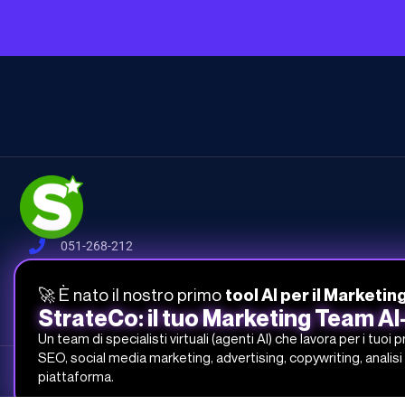
051-268-212
info@studiosamo.it
🚀 È nato il nostro primo
tool AI per il Marketin
Via del Fonditore 12, 40138 Bologna
StrateCo: il tuo Marketing Team A
Un team di specialisti virtuali (agenti AI) che lavora per i tuoi 
SEO, social media marketing, advertising, copywriting, analisi 
Studio Samo Pro® è un marchio registrato di CENTRO STUDI SAMO
piattaforma.
REA-CCIAA BO 504674 – P.IVA e C.F.: 03259561201 – Capitale Sociale