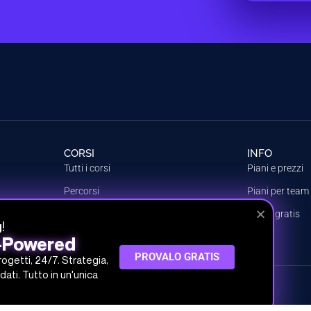
CORSI
INFO
Tutti i corsi
Piani e prezzi
Percorsi
Piani per team
Argomenti
Prova gratis
!
g
Crea il tuo piano
I-Powered
PROVALO GRATIS
progetti, 24/7. Strategia,
dati. Tutto in un'unica
 SRL
 30.000,00 € i.v.