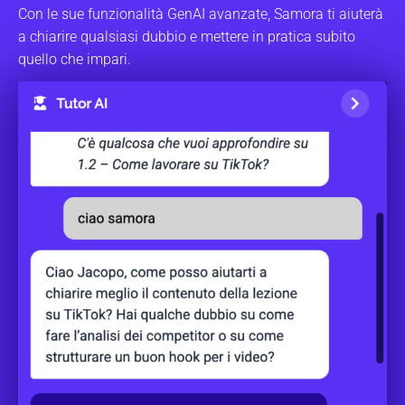
Con le sue funzionalità GenAI avanzate, Samora ti aiuterà
a chiarire qualsiasi dubbio e mettere in pratica subito
quello che impari.