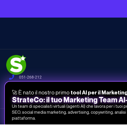
051-268-212
info@studiosamo.it
🚀 È nato il nostro primo
tool AI per il Marketin
Via del Fonditore 12, 40138 Bologna
StrateCo: il tuo Marketing Team A
Un team di specialisti virtuali (agenti AI) che lavora per i tuoi 
SEO, social media marketing, advertising, copywriting, analisi 
Studio Samo Pro® è un marchio registrato di CENTRO STUDI SAMO
piattaforma.
REA-CCIAA BO 504674 – P.IVA e C.F.: 03259561201 – Capitale Sociale