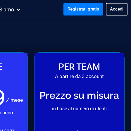
 Siamo
Registrati gratis
Accedi
E
PER TEAM
A partire da 3 account
9
Prezzo su misura
/ mese
in base al numero di utenti
n anno
 i corsi