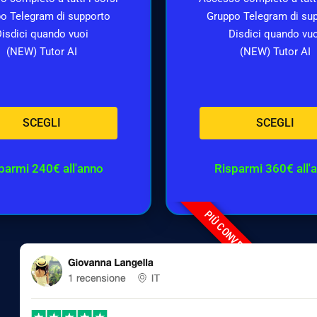
o Telegram di supporto
Gruppo Telegram di su
isdici quando vuoi
Disdici quando vu
(NEW) Tutor AI
(NEW) Tutor AI
SCEGLI
SCEGLI
parmi 240€ all'anno
Risparmi 360€ all'
PIÙ CONVENIENTE