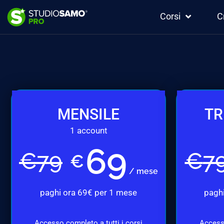
Corsi
C
MENSILE
TR
1 account
69
€
79
€
7
€
/ mese
paghi ora 69€ per 1 mese
paghi
Accesso completo a tutti i corsi
Accesso