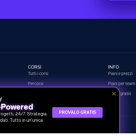
CORSI
INFO
Tutti i corsi
Piani e prezzi
Percorsi
Piani per team
Argomenti
Prova gratis
!
g
Crea il tuo piano
I-Powered
PROVALO GRATIS
progetti, 24/7. Strategia,
dati. Tutto in un'unica
 SRL
 30.000,00 € i.v.