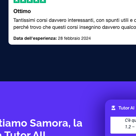
tiamo Samora, la
 Tutor AI!