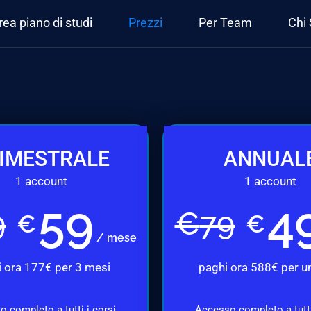
rea piano di studi
Prezzi
Per Team
Chi
IMESTRALE
ANNUAL
1 account
1 account
59
4
9
€
79
€
€
/ mese
 ora 177€ per 3 mesi
paghi ora 588€ per u
 completo a tutti i corsi
Accesso completo a tutti