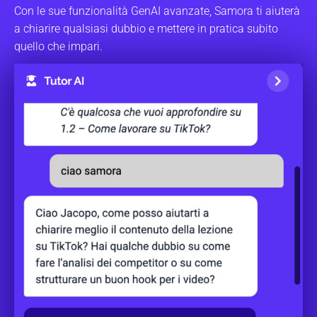
Con le sue funzionalità GenAI avanzate, Samora ti aiuterà
a chiarire qualsiasi dubbio e mettere in pratica subito
quello che impari.