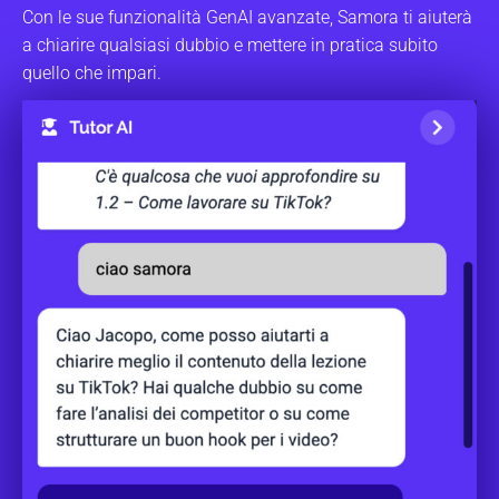
Con le sue funzionalità GenAI avanzate, Samora ti aiuterà
a chiarire qualsiasi dubbio e mettere in pratica subito
quello che impari.