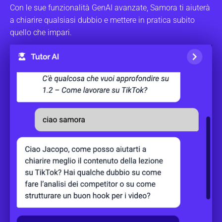
Con le sue funzionalità GenAI avanzate, Samora ti aiuterà
a chiarire qualsiasi dubbio e mettere in pratica subito
quello che impari.