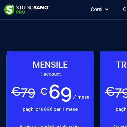
Corsi
C
MENSILE
TR
1 account
69
€
79
€
7
€
/ mese
paghi ora 69€ per 1 mese
paghi
Accesso completo a tutti i corsi
Accesso