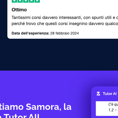
tiamo Samora, la
 Tutor AI!