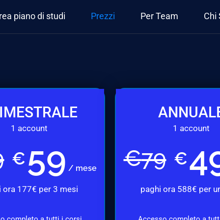
rea piano di studi
Prezzi
Per Team
Chi
IMESTRALE
ANNUAL
1 account
1 account
59
4
9
€
79
€
€
/ mese
 ora 177€ per 3 mesi
paghi ora 588€ per u
 completo a tutti i corsi
Accesso completo a tutti