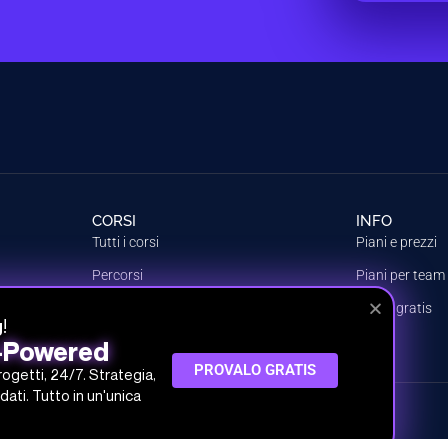
CORSI
INFO
Tutti i corsi
Piani e prezzi
Percorsi
Piani per team
Argomenti
Prova gratis
!
g
Crea il tuo piano
I-Powered
PROVALO GRATIS
progetti, 24/7. Strategia,
dati. Tutto in un'unica
 SRL
 30.000,00 € i.v.