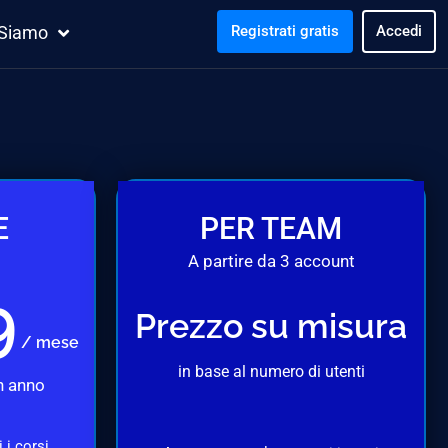
 Siamo
Registrati gratis
Accedi
E
PER TEAM
A partire da 3 account
9
Prezzo su misura
/ mese
in base al numero di utenti
n anno
 i corsi