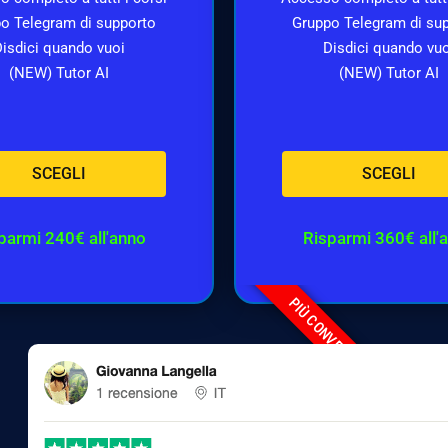
o Telegram di supporto
Gruppo Telegram di su
isdici quando vuoi
Disdici quando vu
(NEW) Tutor AI
(NEW) Tutor AI
SCEGLI
SCEGLI
parmi 240€ all'anno
Risparmi 360€ all'
PIÙ CONVENIENTE