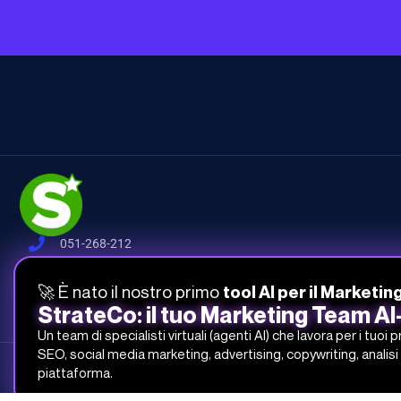
051-268-212
info@studiosamo.it
🚀 È nato il nostro primo
tool AI per il Marketin
Via del Fonditore 12, 40138 Bologna
StrateCo: il tuo Marketing Team A
Un team di specialisti virtuali (agenti AI) che lavora per i tuoi 
SEO, social media marketing, advertising, copywriting, analisi 
Studio Samo Pro® è un marchio registrato di CENTRO STUDI SAMO
piattaforma.
REA-CCIAA BO 504674 – P.IVA e C.F.: 03259561201 – Capitale Sociale