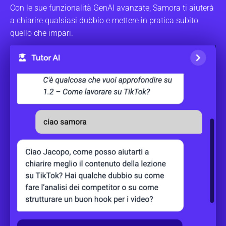
Con le sue funzionalità GenAI avanzate, Samora ti aiuterà
a chiarire qualsiasi dubbio e mettere in pratica subito
quello che impari.