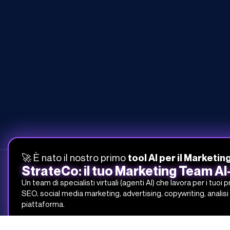
🚀 È nato il nostro primo
tool AI per il Marketin
StrateCo: il tuo Marketing Team A
Un team di specialisti virtuali (agenti AI) che lavora per i tuoi 
SEO, social media marketing, advertising, copywriting, analisi 
051-268-212
piattaforma.
info@studiosamo.it
Via del Fonditore 12, 40138 Bologna