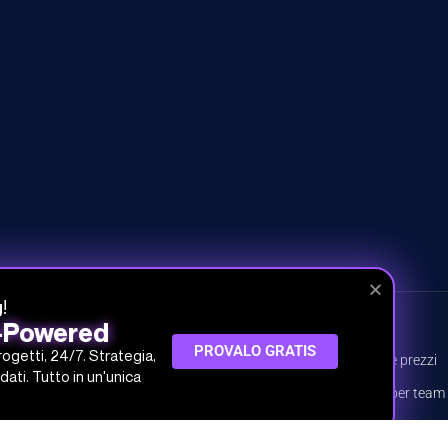
!
g
I-Powered
CORSI
INFO
PROVALO GRATIS
progetti, 24/7. Strategia,
Tutti i corsi
Piani e prezzi
dati. Tutto in un'unica
Percorsi
Piani per team
Argomenti
Prova gratis